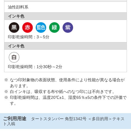
油性顔料系
インキ色
印影乾燥時間：3～5分
インキ色
印影乾燥時間：1分30秒～2分
なつ印対象物の表面状態、使用条件により性能が異なる場合が
あります。
白インキは、吸収する布や紙へのなつ印には不向きです。
印影乾燥時間は、温度20℃±1、湿度65％±5の条件下での評価で
す。
ご利用用途
タートスタンパー 角型1342号 ＜多目的用＞テキス
ト入稿