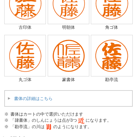
古印体
明朝体
角ゴ体
丸ゴ体
篆書体
勘亭流
書体の詳細はこちら
書体はカートの中で選択いただけます
「隷書体」のしんにょうは点が3つ
になります。
「勘亭流」の川は
のようになります。