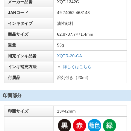
メーカー品番
XQT-1342C
JANコード
49 74052 468148
インキタイプ
油性顔料
商品サイズ
62.8×37.7×71.4mm
重量
55g
補充インキ品番
XQTR-20-GA
インキ補充方法
詳しくはこちら
付属品
溶剤付き（20ml）
印面部分
印面サイズ
13×42mm