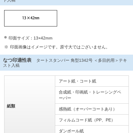
ト入稿
印面サイズ：13×42mm
印面画像はイメージです。原寸大ではございません。
なつ印適性表
タートスタンパー 角型1342号 ＜多目的用＞テキ
スト入稿
アート紙・コート紙
合成紙・印画紙・トレーシングペ
ーパー
紙類
感熱紙（オーバーコートあり）
フィルムコード紙（PP、PE）
ダンボール紙