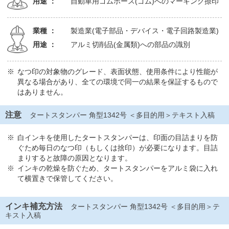
用途 ：
自動車用ゴムホース(ゴム)へのマーキング捺印
業種 ：
製造業(電子部品・デバイス・電子回路製造業)
用途 ：
アルミ切削品(金属類)への部品の識別
なつ印の対象物のグレード、表面状態、使用条件により性能が
異なる場合があり、全ての環境で同一の結果を保証するもので
はありません。
注意
タートスタンパー 角型1342号 ＜多目的用＞テキスト入稿
白インキを使用したタートスタンパーは、印面の目詰まりを防
ぐため毎日のなつ印（もしくは捨印）が必要になります。目詰
まりすると故障の原因となります。
インキの乾燥を防ぐため、タートスタンパーをアルミ袋に入れ
て横置きで保管してください。
インキ補充方法
タートスタンパー 角型1342号 ＜多目的用＞テ
キスト入稿