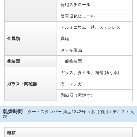
発砲スチロール
硬質塩化ビニール
アルミニウム、鉄、ステンレス
金属類
真鍮
メッキ製品
塗装面
一般塗装面
ガラス、タイル、陶器(ゆう薬)
ガラス・陶磁器
石、レンガ
陶磁器（素焼き）
乾燥時間
タートスタンパー 角型1342号 ＜多目的用＞テキスト入
稿
種類