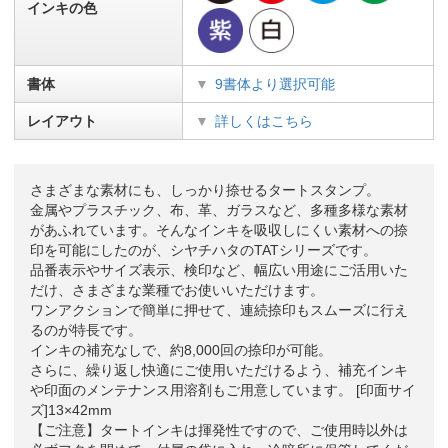
インキの色
書体
9書体より選択可能
レイアウト
詳しくはこちら
さまざまな素材にも、しっかり捺せるタートスタンプ。
金属やプラスチック、布、革、ガラスなど、多種多様な素材
があふれています。そんなインキを吸収しにくい素材への捺
印を可能にしたのが、シヤチハタのTATシリーズです。
品番表示やサイズ表示、検印など、幅広い用途にご活用いた
だけ、さまざまな業種でお使いいただけます。
ワンアクションで簡単に押せて、連続捺印もスムーズに行え
るのが特長です。
インキの補充なしで、約8,000回の捺印が可能。
さらに、繰り返し快適にご使用いただけるよう、補充インキ
や印面のメンテナンス用溶剤もご用意しています。 [印面サイ
ズ]13×42mm
【ご注意】タートインキは揮発性ですので、ご使用時以外は