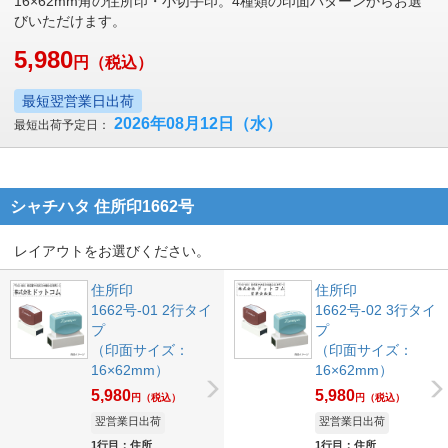
16×62mm角の住所印・小切手印。4種類の印面パターンからお選
びいただけます。
5,980
円
（税込）
最短翌営業日出荷
2026年08月12日
（水）
最短出荷予定日：
シャチハタ 住所印1662号
レイアウトをお選びください。
住所印
住所印
1662号-01 2行タイ
1662号-02 3行タイ
プ
プ
（印面サイズ：
（印面サイズ：
16×62mm）
16×62mm）
5,980
5,980
円
（税込）
円
（税込）
翌営業日出荷
翌営業日出荷
1行目：住所
1行目：住所