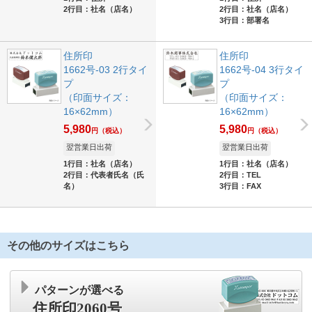
2行目：社名（店名）
2行目：社名（店名）
3行目：部署名
住所印
住所印
1662号-03 2行タイ
1662号-04 3行タイ
プ
プ
（印面サイズ：
（印面サイズ：
16×62mm）
16×62mm）
5,980
5,980
円
（税込）
円
（税込）
翌営業日出荷
翌営業日出荷
1行目：社名（店名）
1行目：社名（店名）
2行目：代表者氏名（氏
2行目：TEL
名）
3行目：FAX
その他のサイズはこちら
パターンが選べる
住所印2060号