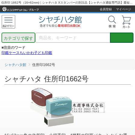
住所印 1662号（16×62mm)｜シャチハタ Xスタンパーの別注品【シャチハタ通販専門店】最短翌営業日出荷！
会員登録
マイページ
カテゴリで探す
■注目のワード
印鑑ケース
ちいかわ
子ども印鑑
シャチハタ館
住所印1662号
シャチハタ 住所印1662号