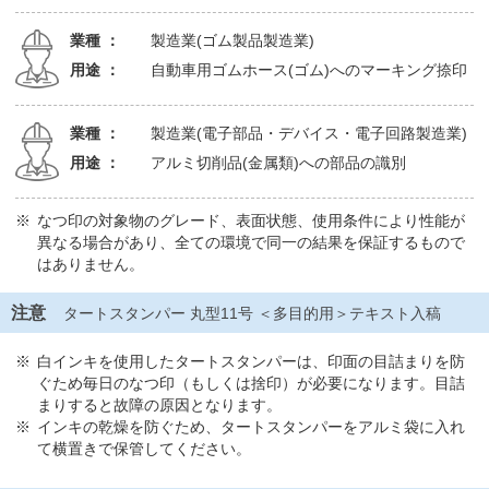
業種 ：
製造業(ゴム製品製造業)
用途 ：
自動車用ゴムホース(ゴム)へのマーキング捺印
業種 ：
製造業(電子部品・デバイス・電子回路製造業)
用途 ：
アルミ切削品(金属類)への部品の識別
なつ印の対象物のグレード、表面状態、使用条件により性能が
異なる場合があり、全ての環境で同一の結果を保証するもので
はありません。
注意
タートスタンパー 丸型11号 ＜多目的用＞テキスト入稿
白インキを使用したタートスタンパーは、印面の目詰まりを防
ぐため毎日のなつ印（もしくは捨印）が必要になります。目詰
まりすると故障の原因となります。
インキの乾燥を防ぐため、タートスタンパーをアルミ袋に入れ
て横置きで保管してください。