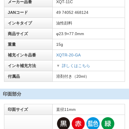
メーカー品番
XQT-11C
JANコード
49 74052 468124
インキタイプ
油性顔料
商品サイズ
φ23.9×77.0mm
重量
15g
補充インキ品番
XQTR-20-GA
インキ補充方法
詳しくはこちら
付属品
溶剤付き（20ml）
印面部分
印面サイズ
直径11mm