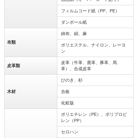
フィルムコード紙（PP、PE）
ダンボール紙
綿布、絹、麻
布類
ポリエステル、ナイロン、レーヨ
ン
皮革（牛革、鹿革、豚革、馬
皮革類
革）、合成皮革
ひのき、杉
木材
合板
化粧版
ポリエチレン（PE）、ポリプロピ
レン（PP）
セロハン