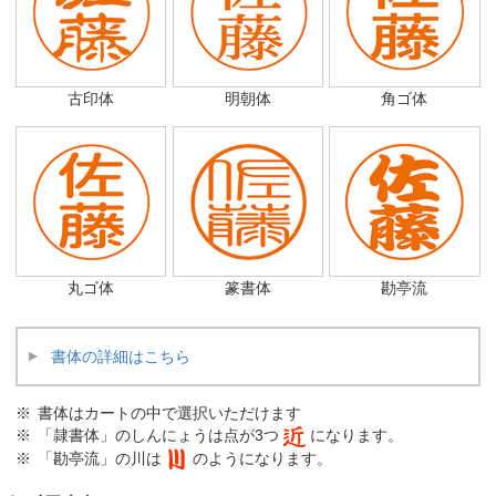
古印体
明朝体
角ゴ体
丸ゴ体
篆書体
勘亭流
書体の詳細はこちら
書体はカートの中で選択いただけます
「隷書体」のしんにょうは点が3つ
になります。
「勘亭流」の川は
のようになります。