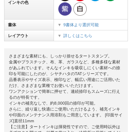
インキの色
書体
9書体より選択可能
レイアウト
詳しくはこちら
さまざまな素材にも、しっかり捺せるタートスタンプ。
金属やプラスチック、布、革、ガラスなど、多種多様な素材
があふれています。そんなインキを吸収しにくい素材への捺
印を可能にしたのが、シヤチハタのTATシリーズです。
品番表示やサイズ表示、検印など、幅広い用途にご活用いた
だけ、さまざまな業種でお使いいただけます。
ワンアクションで簡単に押せて、連続捺印もスムーズに行え
るのが特長です。
インキの補充なしで、約8,000回の捺印が可能。
さらに、繰り返し快適にご使用いただけるよう、補充インキ
や印面のメンテナンス用溶剤もご用意しています。 [印面サイ
ズ]直径11mm
【ご注意】タートインキは揮発性ですので、ご使用時以外は