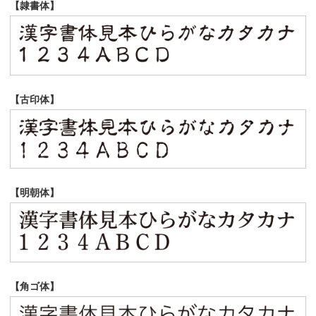
【隷書体】
【古印体】
【明朝体】
【角ゴ体】