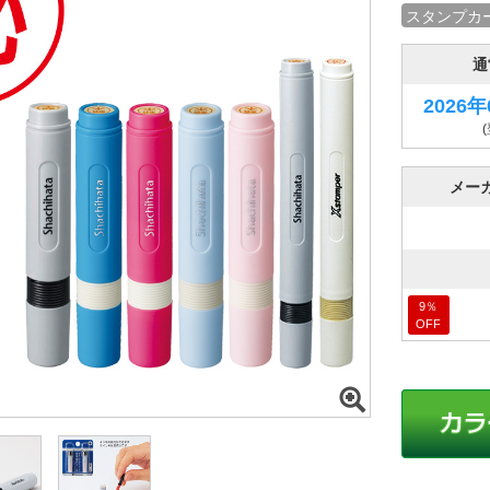
スタンプカ
通
2026
メー
9
％
OFF