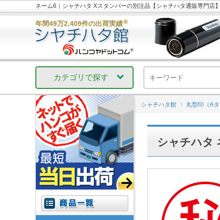
ネーム6｜シャチハタ Xスタンパーの別注品【シャチハタ通販専門店
※
年間49万2,409件の出荷実績
カテゴリで探す
シャチハタ館
丸型印（A
シャチハタ 