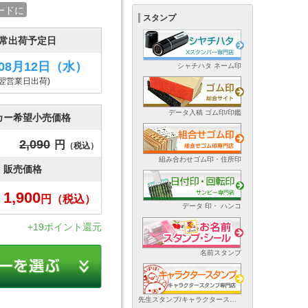
ードに
スタンプ
常出荷予定日
年08月12日
（水）
シャチハタ ネーム印
(翌営業日出荷)
データ入稿 ゴム印/印鑑
カー希望小売価格
2,090
円
（税込）
組み合わせゴム印・住所印
販売価格
1,900
円
（税込）
データ 印・ ハンコ
+19ポイント還元
名前スタンプ
先生スタンプ/キャラクタースタンプ