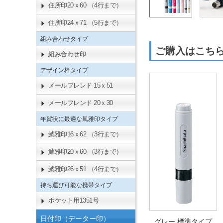
住所印20ｘ60 （4行まで）
住所印24ｘ71 （5行まで）
組み合わせタイプ
ご購入はこ
組み合わせ印
デザイン枠タイプ
メールフレンド 15ｘ51
メールフレンド 20ｘ30
年賀状に最適な風雅印タイプ
鯱雅印16ｘ62 （3行まで）
鯱雅印20ｘ60 （3行まで）
鯱雅印26ｘ51 （4行まで）
持ち運び可能な携帯タイプ
ポケット用1351号
日付印（データー印）
グレー 標準タイプ