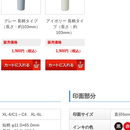
グレー 長柄タイプ
アイボリー 長柄タイ
（長さ：約103mm）
プ（長さ：約
103mm）
販売価格
販売価格
1,900
1,900
円
（税込）
円
（税込）
印面部分
XL-6/C1～C4、XL-6L
印面サイズ
直径6m
短柄 φ11.0×65.0mm
インキの色