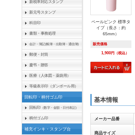
新税率対応スタンプ
新元号スタンプ
ペールピンク 標準タ
科目印
イプ（長さ：約
書類・事務処理
65mm）
販売価格
会計・簿記(帳簿・出勤簿・通信簿)
1,900
円
（税込）
郵便・封筒
慶弔・贈答
医療（人体図・薬袋用）
等級表示印（ダンボール用）
回転印・柄付ゴム印
基本情報
回転印
（数字・金額・日付表記）
柄付ゴム印
メーカー品番
補充インキ・スタンプ台
商品サイズ