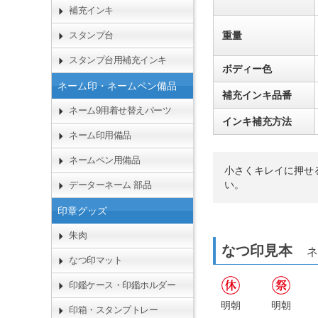
補充インキ
重量
スタンプ台
スタンプ台用補充インキ
ボディー色
ネーム印・ネームペン備品
補充インキ品番
ネーム9用着せ替えパーツ
インキ補充方法
ネーム印用備品
ネームペン用備品
小さくキレイに押せ
い。
データーネーム 部品
印章グッズ
朱肉
なつ印見本
ネ
なつ印マット
印鑑ケース・印鑑ホルダー
明朝
明朝
印箱・スタンプトレー