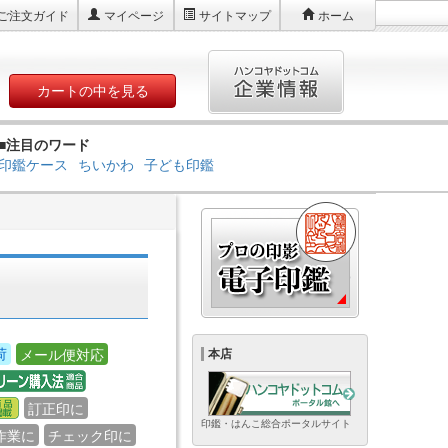
ご注文ガイド
マイページ
サイトマップ
ホーム
カートの中を見る
■注目のワード
印鑑ケース
ちいかわ
子ども印鑑
荷
メール便対応
本店
訂正印に
印鑑・はんこ総合ポータルサイト
作業に
チェック印に