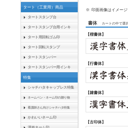
タート（工業用）商品
印面画像はイメージ
タートスタンプ台
書体
カートの中で選
タートスタンプ台用インキ
【楷書体】
タート用回転ゴム印
タート回転スタンプ
タートスタンパー
【行書体】
タートスタンパー用インキ
特集
シャチハタキャップレス特集
【隷書体】
ネームペン・ネーム印の贈り物
看護師さん向けシャチハタ特集
かわいいネーム印
【古印体】
漢姓ネーム印