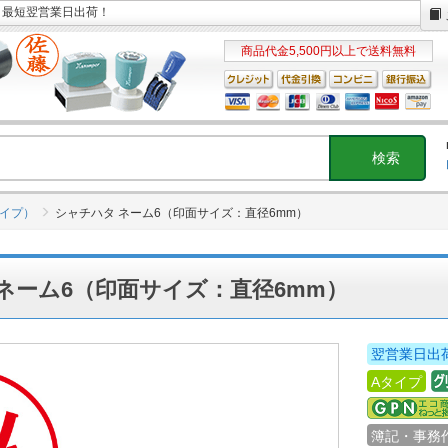
】最短翌営業日出荷！
商品代金5,500円以上で送料無料
タイプ）
シャチハタ ネーム6（印面サイズ：直径6mm）
ネーム6（印面サイズ：直径6mm）
翌営業日出
Aタイプ
簿記・事務