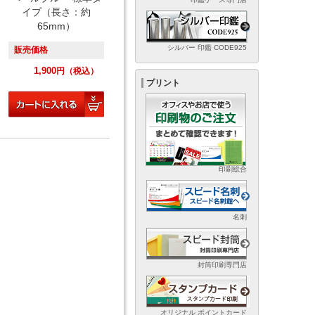
イプ（長さ：約
65mm）
シルバー 印鑑 CODE925
販売価格
1,900
円
（税込）
プリント
印刷総合
名刺
封筒印刷専門店
オリジナル ポイントカード