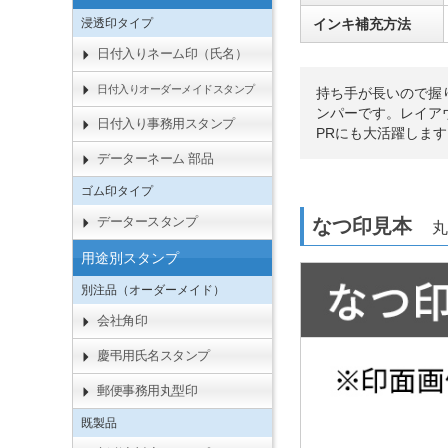
浸透印タイプ
インキ補充方法
日付入りネーム印（氏名）
日付入りオーダーメイドスタンプ
持ち手が長いので握
ンパーです。レイア
日付入り事務用スタンプ
PRにも大活躍します
データーネーム 部品
ゴム印タイプ
データースタンプ
なつ印見本
丸
用途別スタンプ
別注品（オーダーメイド）
会社角印
慶弔用氏名スタンプ
郵便事務用丸型印
既製品