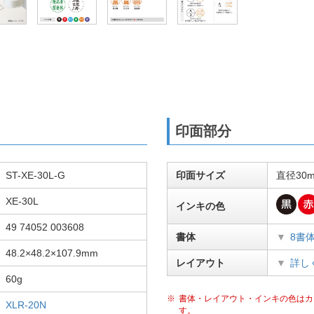
印面部分
ST-XE-30L-G
印面サイズ
直径30
XE-30L
インキの色
49 74052 003608
書体
8書
48.2×48.2×107.9mm
レイアウト
詳し
60g
書体・レイアウト・インキの色はカ
XLR-20N
す。