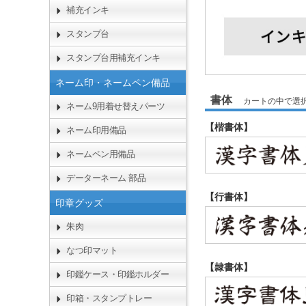
補充インキ
スタンプ台
スタンプ台用補充インキ
ネーム印・ネームペン備品
書体
カートの中で選
ネーム9用着せ替えパーツ
【楷書体】
ネーム印用備品
ネームペン用備品
データーネーム 部品
【行書体】
印章グッズ
朱肉
なつ印マット
【隷書体】
印鑑ケース・印鑑ホルダー
印箱・スタンプトレー