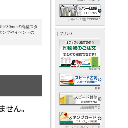
シルバー 印鑑 CODE925
径30mmの丸型スタ
タンプやイベントの
プリント
印刷総合
名刺
封筒印刷専門店
オリジナル ポイントカード