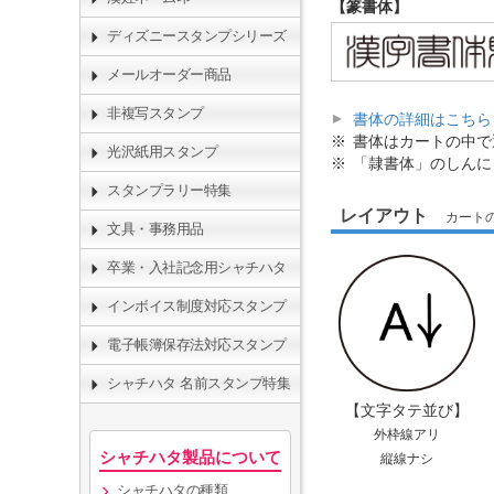
【篆書体】
ディズニースタンプシリーズ
メールオーダー商品
非複写スタンプ
書体の詳細はこちら
書体はカートの中で
光沢紙用スタンプ
「隷書体」のしんに
スタンプラリー特集
レイアウト
カート
文具・事務用品
卒業・入社記念用シャチハタ
インボイス制度対応スタンプ
電子帳簿保存法対応スタンプ
シャチハタ 名前スタンプ特集
【文字タテ並び】
外枠線アリ
シャチハタ製品について
縦線ナシ
シャチハタの種類