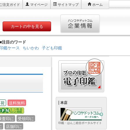
ご注文ガイド
マイページ
サイトマップ
ホーム
カートの中を見る
■注目のワード
印鑑ケース
ちいかわ
子ども印鑑
出荷
送料無料
本店
検査印に
受領印に
印鑑・はんこ総合ポータルサイト
に
店舗印に