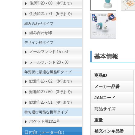
住所印20ｘ60 （4行まで）
住所印24ｘ71 （5行まで）
組み合わせタイプ
組み合わせ印
デザイン枠タイプ
メールフレンド 15ｘ51
基本情報
メールフレンド 20ｘ30
年賀状に最適な風雅印タイプ
商品ID
鯱雅印16ｘ62 （3行まで）
メーカー品番
鯱雅印20ｘ60 （3行まで）
JANコード
鯱雅印26ｘ51 （4行まで）
商品サイズ
持ち運び可能な携帯タイプ
重量
ポケット用1351号
補充インキ品番
日付印（データー印）