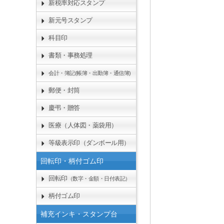
新税率対応スタンプ
新元号スタンプ
科目印
書類・事務処理
会計・簿記(帳簿・出勤簿・通信簿)
郵便・封筒
慶弔・贈答
医療（人体図・薬袋用）
等級表示印（ダンボール用）
回転印・柄付ゴム印
回転印
（数字・金額・日付表記）
柄付ゴム印
補充インキ・スタンプ台