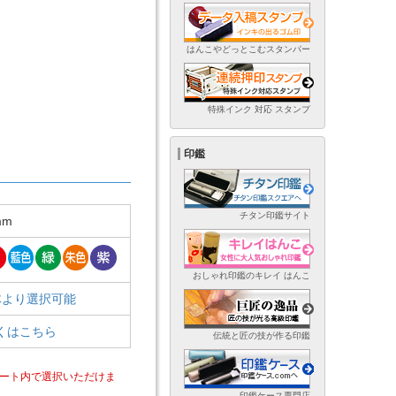
はんこやどっとこむスタンパー
特殊インク 対応 スタンプ
印鑑
チタン印鑑サイト
mm
おしゃれ印鑑のキレイ はんこ
体より選択可能
くはこちら
伝統と匠の技が作る印鑑
ート内で選択いただけま
印鑑ケース専門店