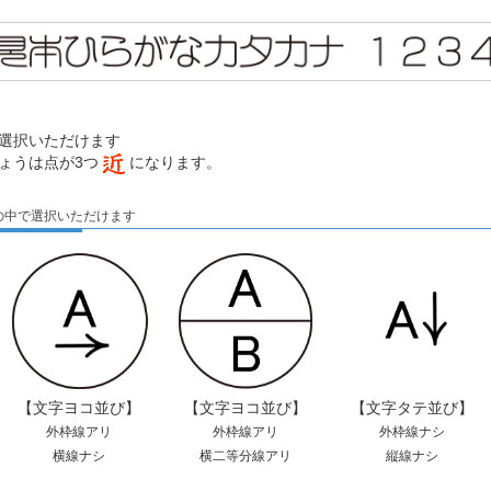
選択いただけます
ょうは点が3つ
になります。
の中で選択いただけます
【文字ヨコ並び】
【文字ヨコ並び】
【文字タテ並び】
外枠線アリ
外枠線アリ
外枠線ナシ
横線ナシ
横二等分線アリ
縦線ナシ