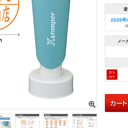
通
2026
(
メー
15
％
OFF