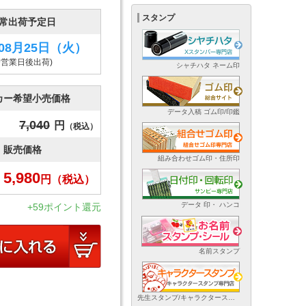
スタンプ
常出荷予定日
年08月25日
（火）
9営業日後出荷)
シャチハタ ネーム印
カー希望小売価格
データ入稿 ゴム印/印鑑
7,040
円
（税込）
販売価格
組み合わせゴム印・住所印
5,980
円
（税込）
データ 印・ ハンコ
+59ポイント還元
名前スタンプ
先生スタンプ/キャラクタースタンプ